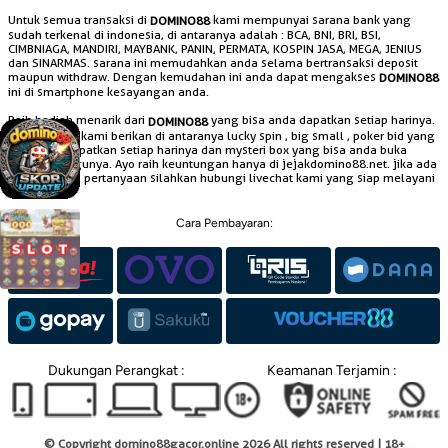
Untuk semua transaksi di
kami mempunyai sarana bank yang
DOMINO88
sudah terkenal di indonesia, di antaranya adalah : BCA, BNI, BRI, BSI,
CIMBNIAGA, MANDIRI, MAYBANK, PANIN, PERMATA, KOSPIN JASA, MEGA, JENIUS
dan SINARMAS. sarana ini memudahkan anda selama bertransaksi deposit
maupun withdraw. Dengan kemudahan ini anda dapat mengakses
DOMINO88
ini di smartphone kesayangan anda.
Raih hadiah menarik dari
yang bisa anda dapatkan setiap harinya.
DOMINO88
Hadiah yang kami berikan di antaranya lucky spin , big small , poker bid yang
bisa anda dapatkan setiap harinya dan mysteri box yang bisa anda buka
setiap minggunya. Ayo raih keuntungan hanya di jejakdomino88.net. jika ada
keluhan atau pertanyaan silahkan hubungi livechat kami yang siap melayani
anda.
Cara Pembayaran:
Dukungan Perangkat :
Keamanan Terjamin :
© Copyright domino88gacor.online 2026 All rights reserved | 18+